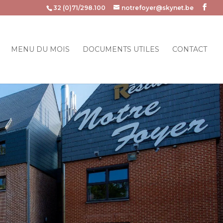
32 (0)71/298.100
notrefoyer@skynet.be
MENU DU MOIS
DOCUMENTS UTILES
CONTACT